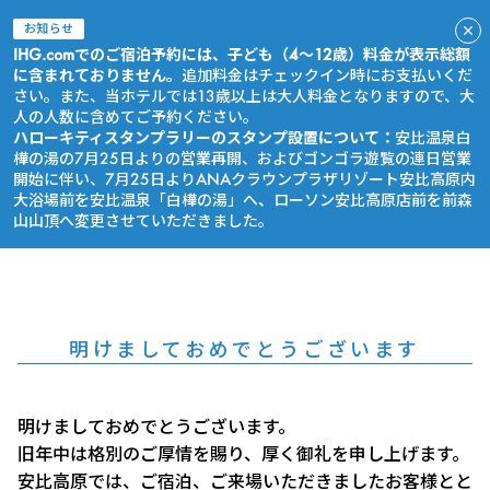
お知らせ
IHG.comでのご宿泊予約には、子ども（4～12歳）料金が表示総額
に含まれておりません。
追加料金はチェックイン時にお支払いくだ
さい。また、当ホテルでは13歳以上は大人料金となりますので、大
人の人数に含めてご予約ください。
ハローキティスタンプラリーのスタンプ設置について：
安比温泉白
樺の湯の7月25日よりの営業再開、およびゴンゴラ遊覧の連日営業
開始に伴い、7月25日よりANAクラウンプラザリゾート安比高原内
大浴場前を安比温泉「白樺の湯」へ、ローソン安比高原店前を前森
山山頂へ変更させていただきました。
今すぐ予約
明けましておめでとうございます
明けましておめでとうございます。
旧年中は格別のご厚情を賜り、厚く御礼を申し上げます。
安比高原では、ご宿泊、ご来場いただきましたお客様とと