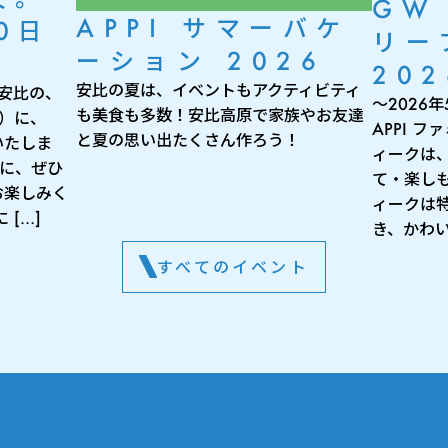
GW
APPI サマーバケ
0日
リー
ーション 2026
202
安比の夏は、イベントもアクティビティ
 安比の、
～2026
も美食も多数！安比高原で家族やお友達
月）に、
APPI 
と夏の思い出たくさん作ろう！
いたしま
ィークは
出に、ぜひ
て・楽し
お楽しみく
ィークは
[…]
き、かわい
すべてのイベント