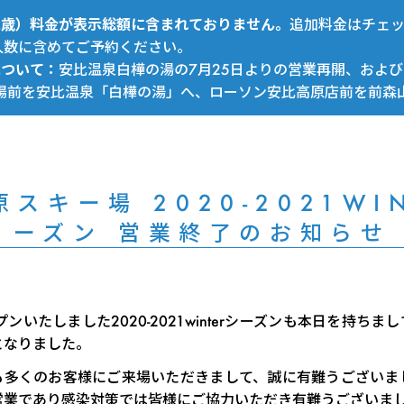
～12歳）料金が表示総額に含まれておりません。
追加料金はチェ
人数に含めてご予約ください。
について：
安比温泉白樺の湯の7月25日よりの営業再開、および
場前を安比温泉「白樺の湯」へ、ローソン安比高原店前を前森
スキー場 2020-2021WI
ーズン 営業終了のお知らせ
ープンいたしました2020-2021winterシーズンも本日を持ちま
となりました。
も多くのお客様にご来場いただきまして、誠に有難うございま
営業であり感染対策では皆様にご協力いただき有難うございま