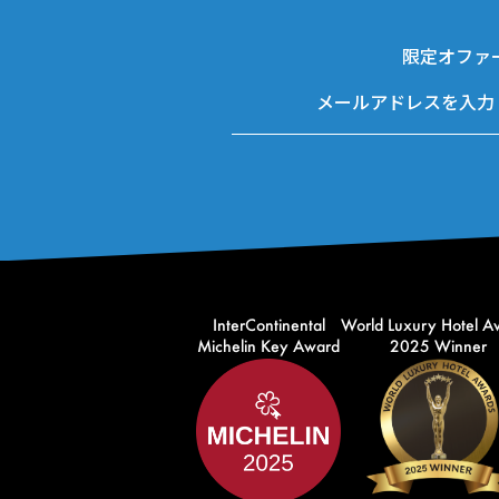
限定オファ
InterContinental
World Luxury Hotel A
Michelin Key Award
2025 Winner