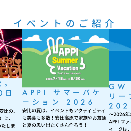
イベントのご紹介
火。
GW
APPI サマーバケ
0日
リー
ーション 2026
202
安比の夏は、イベントもアクティビティ
 安比の、
～2026
も美食も多数！安比高原で家族やお友達
月）に、
APPI 
と夏の思い出たくさん作ろう！
いたしま
ィークは