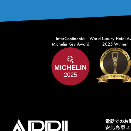
InterContinental
World Luxury Hotel A
Michelin Key Award
2025 Winner
電話でのお
安比高原ス