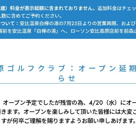
～12歳）料金が表示総額に含まれておりません。
追加料金はチェ
人数に含めてご予約ください。
について：
安比温泉白樺の湯の7月25日よりの営業再開、および
場前を安比温泉「白樺の湯」へ、ローソン安比高原店前を前森
原ゴルフクラブ：オープン延
らせ
土）オープン予定でしたが残雪の為、4/20（水）にオ
頂きます。オープンを楽しみして頂いた皆様には大変
ますが何卒ご理解を賜りますようお願い申しあげます