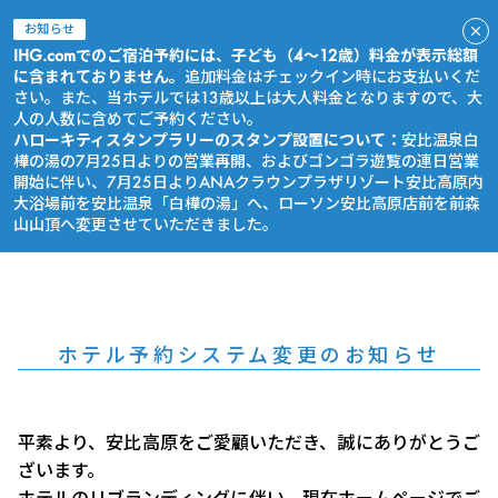
お知らせ
IHG.comでのご宿泊予約には、子ども（4～12歳）料金が表示総額
に含まれておりません。
追加料金はチェックイン時にお支払いくだ
さい。また、当ホテルでは13歳以上は大人料金となりますので、大
人の人数に含めてご予約ください。
ハローキティスタンプラリーのスタンプ設置について：
安比温泉白
樺の湯の7月25日よりの営業再開、およびゴンゴラ遊覧の連日営業
開始に伴い、7月25日よりANAクラウンプラザリゾート安比高原内
大浴場前を安比温泉「白樺の湯」へ、ローソン安比高原店前を前森
山山頂へ変更させていただきました。
今すぐ予約
ホテル予約システム変更のお知らせ
平素より、安比高原をご愛顧いただき、誠にありがとうご
ざいます。
ホテルのリブランディングに伴い、現在ホームページでご