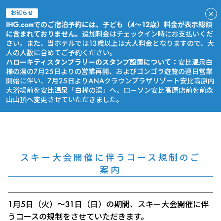
お知らせ
IHG.comでのご宿泊予約には、子ども（4～12歳）料金が表示総額
に含まれておりません。
追加料金はチェックイン時にお支払いくだ
さい。また、当ホテルでは13歳以上は大人料金となりますので、大
人の人数に含めてご予約ください。
ハローキティスタンプラリーのスタンプ設置について：
安比温泉白
樺の湯の7月25日よりの営業再開、およびゴンゴラ遊覧の連日営業
開始に伴い、7月25日よりANAクラウンプラザリゾート安比高原内
大浴場前を安比温泉「白樺の湯」へ、ローソン安比高原店前を前森
山山頂へ変更させていただきました。
今すぐ予約
スキー大会開催に伴うコース規制のご
案内
1月5日（火）～31日（日）の期間、スキー大会開催に伴
うコースの規制をさせていただきます。