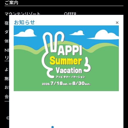
ご案内
マウンテンリゾート
OFFER
×
お知らせ
宿泊
アクセス
ダイニング
宅配
体験
ショップ
NEWS
リゾート情報
よくある質問
関連施設
施設連絡先一覧
資料ダウンロード
お問い合わせ
個人情報保護方針
会社概要
宿泊約款
© 2004-2026 株式会社岩手ホテルアンドリゾート.
ALL RIGHTS RESERVED.