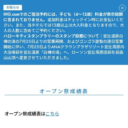
お知らせ
IHG.comでのご宿泊予約には、子ども（4～12歳）料金が表示総額
に含まれておりません。
追加料金はチェックイン時にお支払いくだ
さい。また、当ホテルでは13歳以上は大人料金となりますので、大
人の人数に含めてご予約ください。
ハローキティスタンプラリーのスタンプ設置について：
安比温泉白
樺の湯の7月25日よりの営業再開、およびゴンゴラ遊覧の連日営業
開始に伴い、7月25日よりANAクラウンプラザリゾート安比高原内
大浴場前を安比温泉「白樺の湯」へ、ローソン安比高原店前を前森
山山頂へ変更させていただきました。
今すぐ予約
オープン祭成績表
オープン祭成績表は
こちら