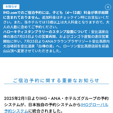
お知らせ
IHG.comでのご宿泊予約には、子ども（4～12歳）料金が表示総額
に含まれておりません。
追加料金はチェックイン時にお支払いくだ
さい。また、当ホテルでは13歳以上は大人料金となりますので、大
人の人数に含めてご予約ください。
ハローキティスタンプラリーのスタンプ設置について：
安比温泉白
樺の湯の7月25日よりの営業再開、およびゴンゴラ遊覧の連日営業
開始に伴い、7月25日よりANAクラウンプラザリゾート安比高原内
大浴場前を安比温泉「白樺の湯」へ、ローソン安比高原店前を前森
山山頂へ変更させていただきました。
今すぐ予約
ご宿泊予約に関する重要なお知らせ
2025年2月1日よりIHG・ANA・ホテルズグループの予約
システムが、日本独自の予約システムから
IHGグローバル
予約システム
に統合されました。