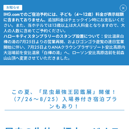
お知らせ
IHG.comでのご宿泊予約には、子ども（4～12歳）料金が表示総額
に含まれておりません。
追加料金はチェックイン時にお支払いくだ
さい。また、当ホテルでは13歳以上は大人料金となりますので、大
人の人数に含めてご予約ください。
ハローキティスタンプラリーのスタンプ設置について：
安比温泉白
樺の湯の7月25日よりの営業再開、およびゴンゴラ遊覧の連日営業
開始に伴い、7月25日よりANAクラウンプラザリゾート安比高原内
大浴場前を安比温泉「白樺の湯」へ、ローソン安比高原店前を前森
山山頂へ変更させていただきました。
今すぐ予約
この夏、「昆虫最強王図鑑展」開催！
（7/26〜8/25）入場券付き宿泊プラ
ンもあり！