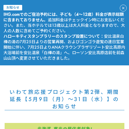
お知らせ
IHG.comでのご宿泊予約には、子ども（4～12歳）料金が表示総額
に含まれておりません。
追加料金はチェックイン時にお支払いくだ
さい。また、当ホテルでは13歳以上は大人料金となりますので、大
人の人数に含めてご予約ください。
ハローキティスタンプラリーのスタンプ設置について：
安比温泉白
樺の湯の7月25日よりの営業再開、およびゴンゴラ遊覧の連日営業
開始に伴い、7月25日よりANAクラウンプラザリゾート安比高原内
大浴場前を安比温泉「白樺の湯」へ、ローソン安比高原店前を前森
山山頂へ変更させていただきました。
今すぐ予約
いわて旅応援プロジェクト第2弾、期間
延長【5月9日（月）～31日（水）】の
お知らせ