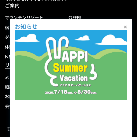
ご案内
マウンテンリゾート
OFFER
×
お知らせ
宿泊
アクセス
ダイニング
宅配
体験
ショップ
NEWS
リゾート情報
よくある質問
関連施設
施設連絡先一覧
資料ダウンロード
お問い合わせ
個人情報保護方針
会社概要
宿泊約款
© 2004-2026 株式会社岩手ホテルアンドリゾート.
ALL RIGHTS RESERVED.