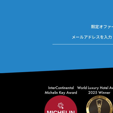
限定オファ
InterContinental
World Luxury Hotel A
Michelin Key Award
2025 Winner