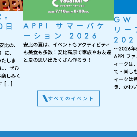
火。
GW
APPI サマーバケ
0日
リー
ーション 2026
202
安比の夏は、イベントもアクティビティ
 安比の、
～2026
も美食も多数！安比高原で家族やお友達
月）に、
APPI 
と夏の思い出たくさん作ろう！
いたしま
ィークは
出に、ぜひ
て・楽し
お楽しみく
ィークは
[…]
き、かわい
すべてのイベント