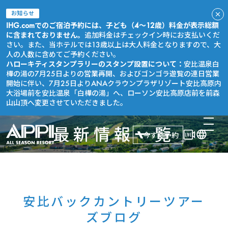
お知らせ
IHG.comでのご宿泊予約には、子ども（4～12歳）料金が表示総額
に含まれておりません。
追加料金はチェックイン時にお支払いくだ
さい。また、当ホテルでは13歳以上は大人料金となりますので、大
人の人数に含めてご予約ください。
ハローキティスタンプラリーのスタンプ設置について：
安比温泉白
樺の湯の7月25日よりの営業再開、およびゴンゴラ遊覧の連日営業
開始に伴い、7月25日よりANAクラウンプラザリゾート安比高原内
大浴場前を安比温泉「白樺の湯」へ、ローソン安比高原店前を前森
山山頂へ変更させていただきました。
最新情報一覧
今すぐ予約
安比バックカントリーツアー
ズブログ