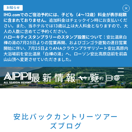
お知らせ
IHG.comでのご宿泊予約には、子ども（4～12歳）料金が表示総額
に含まれておりません。
追加料金はチェックイン時にお支払いくだ
さい。また、当ホテルでは13歳以上は大人料金となりますので、大
人の人数に含めてご予約ください。
ハローキティスタンプラリーのスタンプ設置について：
安比温泉白
樺の湯の7月25日よりの営業再開、およびゴンゴラ遊覧の連日営業
開始に伴い、7月25日よりANAクラウンプラザリゾート安比高原内
大浴場前を安比温泉「白樺の湯」へ、ローソン安比高原店前を前森
山山頂へ変更させていただきました。
最新情報一覧
今すぐ予約
安比バックカントリーツアー
ズブログ