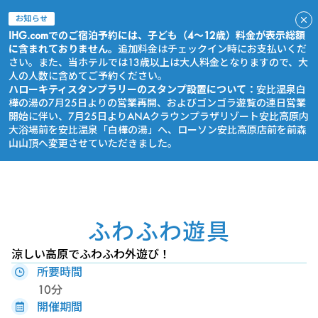
お知らせ
IHG.comでのご宿泊予約には、子ども（4～12歳）料金が表示総額
に含まれておりません。
追加料金はチェックイン時にお支払いくだ
さい。また、当ホテルでは13歳以上は大人料金となりますので、大
人の人数に含めてご予約ください。
ハローキティスタンプラリーのスタンプ設置について：
安比温泉白
樺の湯の7月25日よりの営業再開、およびゴンゴラ遊覧の連日営業
開始に伴い、7月25日よりANAクラウンプラザリゾート安比高原内
大浴場前を安比温泉「白樺の湯」へ、ローソン安比高原店前を前森
山山頂へ変更させていただきました。
今すぐ予約
ふわふわ遊具
涼しい高原でふわふわ外遊び！
所要時間
10分
開催期間