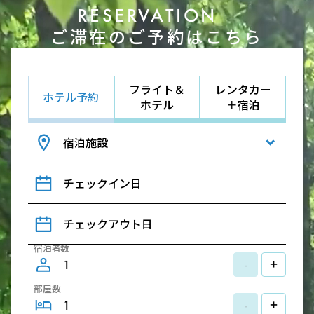
RESERVATION
ご滞在のご予約はこちら
フライト＆
レンタカー
ホテル予約
ホテル
＋宿泊
宿泊施設
チェックイン日
チェックアウト日
宿泊者数
-
+
部屋数
-
+