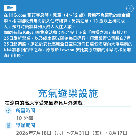
提示
在 IHG.com 預訂客房時，兒童（4～12 歲）費用不會顯示於總金額
中。
相關加收費用將於入住時結算。另請注意，13 歲以上視同成
人，預訂時請將其列入成人入住人數。
關於Hello Kitty印章集章活動：
配合安比溫泉「白樺之湯」將於7月
25日重新營業，以及纜車觀光開始每日運行，印章設置位置將自7月
25日起調整。原設於安比高原全日空皇冠假日度假酒店內大浴場前的
印章將移回白樺之湯，原設於 Lawson 安比高原店前的印章將移至前
森山山頂。
立即預訂
充氣遊樂設施
在涼爽的高原享受充氣遊具戶外遊戲！
所需時間
10 分鐘
舉辦期間
2026年7月18日（六）～7月31日（五）、8月17日