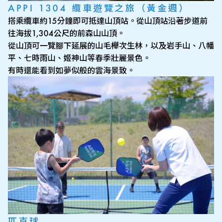
APPI 1304 纜車遊覽之旅（黃金週）
搭乘纜車約15分鐘即可抵達山頂站。從山頂站沿著步道前
往海拔1,304公尺的前森山山頂。
從山頂可一覽腳下延展的山毛櫸次生林，以及岩手山、八幡
平、七時雨山、姬神山等春季壯麗景色。
有時還能看到如夢似般的雲海景致。
匹克球