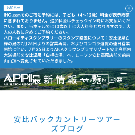
お知らせ
IHG.comでのご宿泊予約には、子ども（4～12歳）料金が表示総額
に含まれておりません。
追加料金はチェックイン時にお支払いくだ
さい。また、当ホテルでは13歳以上は大人料金となりますので、大
人の人数に含めてご予約ください。
ハローキティスタンプラリーのスタンプ設置について：
安比温泉白
樺の湯の7月25日よりの営業再開、およびゴンゴラ遊覧の連日営業
開始に伴い、7月25日よりANAクラウンプラザリゾート安比高原内
大浴場前を安比温泉「白樺の湯」へ、ローソン安比高原店前を前森
山山頂へ変更させていただきました。
最新情報一覧
今すぐ予約
安比バックカントリーツアー
ズブログ