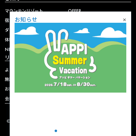
マウンテンリゾート
OFFER
×
お知らせ
宿泊
アクセス
ダイニング
宅配
体験
ショップ
NEWS
リゾート情報
よくある質問
関連施設
施設連絡先一覧
資料ダウンロード
お問い合わせ
個人情報保護方針
会社概要
宿泊約款
© 2004-2026 株式会社岩手ホテルアンドリゾート.
ALL RIGHTS RESERVED.