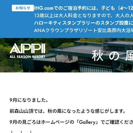
IHG.comでのご宿泊予約には、子ども（4
お知らせ
13歳以上は大人料金となりますので、大人の
ハローキティスタンプラリーのスタンプ設置
ANAクラウンプラザリゾート安比高原内大浴
秋の
9月になりました。
前森山山頂では、秋の風になったような感じがします。
9月の見ごろはホームページの「
Gallery
」でご確認くだ
↓ ↓ ↓