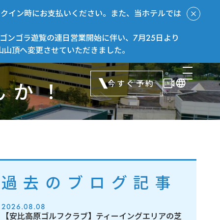
ックイン時にお支払いください。また、当ホテルでは
ゴンゴラ遊覧の連日営業開始に伴い、7月25日より
山山頂へ変更させていただきました。
今すぐ予約
んか！
過去のブログ記事
2026.08.08
【安比高原ゴルフクラブ】ティーイングエリアの芝