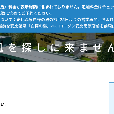
～12歳）料金が表示総額に含まれておりません。
追加料金はチェ
人数に含めてご予約ください。
について：
安比温泉白樺の湯の7月25日よりの営業再開、および
場前を安比温泉「白樺の湯」へ、ローソン安比高原店前を前森
風を探しに来ませ
さい。