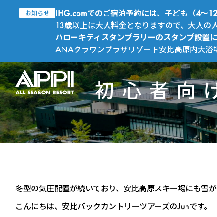
IHG.comでのご宿泊予約には、子ども（4
お知らせ
13歳以上は大人料金となりますので、大人の
ハローキティスタンプラリーのスタンプ設置
ANAクラウンプラザリゾート安比高原内大浴
初心者向
冬型の気圧配置が続いており、安比高原スキー場にも雪が
こんにちは、安比バックカントリーツアーズのJunです。