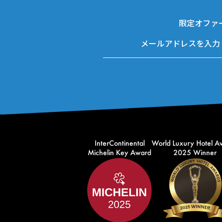
限定オファ
InterContinental
World Luxury Hotel A
Michelin Key Award
2025 Winner