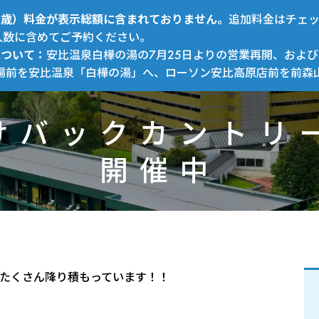
～12歳）料金が表示総額に含まれておりません。
追加料金はチェ
人数に含めてご予約ください。
について：
安比温泉白樺の湯の7月25日よりの営業再開、および
場前を安比温泉「白樺の湯」へ、ローソン安比高原店前を前森
けバックカントリ
開催中
たく
さん降り積
もっています！！