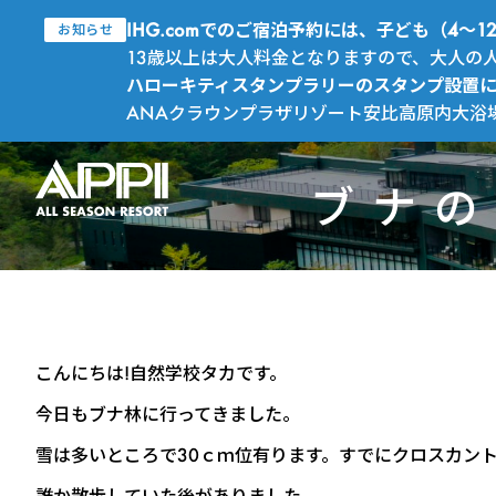
IHG.comでのご宿泊予約には、子ども（4
お知らせ
13歳以上は大人料金となりますので、大人の
ハローキティスタンプラリーのスタンプ設置
ANAクラウンプラザリゾート安比高原内大浴
ブナの
こんにちは!自然学校タカです。
今日もブナ林に行ってきました。
雪は多いところで30ｃｍ位有ります。すでにクロスカン
誰か散歩していた後がありました。