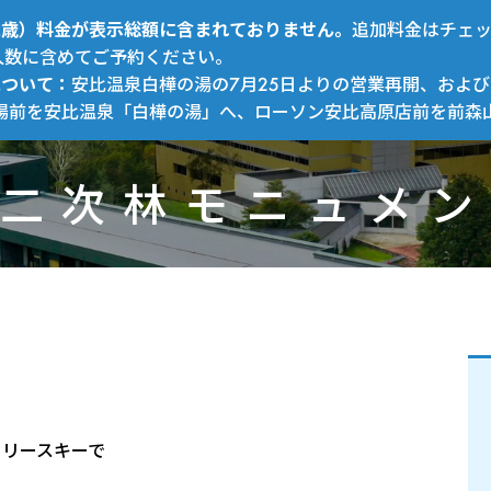
～12歳）料金が表示総額に含まれておりません。
追加料金はチェ
人数に含めてご予約ください。
について：
安比温泉白樺の湯の7月25日よりの営業再開、および
場前を安比温泉「白樺の湯」へ、ローソン安比高原店前を前森
二次林モニュメン
トリースキーで