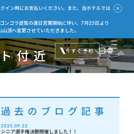
ックイン時にお支払いください。また、当ホテルでは
ゴンゴラ遊覧の連日営業開始に伴い、7月25日より
山山頂へ変更させていただきました。
今すぐ予約
ト付近
過去のブログ記事
2025.09.22
シニア選手権決勝開催しました！！