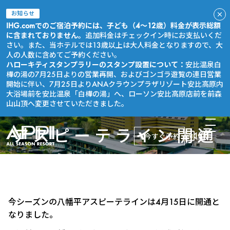
お知らせ
IHG.comでのご宿泊予約には、子ども（4～12歳）料金が表示総額
に含まれておりません。
追加料金はチェックイン時にお支払いくだ
さい。また、当ホテルでは13歳以上は大人料金となりますので、大
人の人数に含めてご予約ください。
ハローキティスタンプラリーのスタンプ設置について：
安比温泉白
樺の湯の7月25日よりの営業再開、およびゴンゴラ遊覧の連日営業
開始に伴い、7月25日よりANAクラウンプラザリゾート安比高原内
大浴場前を安比温泉「白樺の湯」へ、ローソン安比高原店前を前森
山山頂へ変更させていただきました。
アスピーテライン開通
今すぐ予約
今シーズンの八幡平アスピーテラインは4月15日に開通と
なりました。