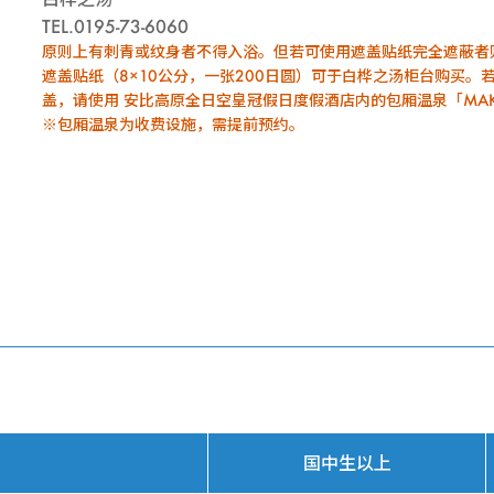
TEL.0195-73-6060
原则上有刺青或纹身者不得入浴。但若可使用遮盖贴纸完全遮蔽者
遮盖贴纸（8×10公分，一张200日圆）可于白桦之汤柜台购买。
盖，请使用 安比高原全日空皇冠假日度假酒店内的包厢温泉「MAK
※包厢温泉为收费设施，需提前预约。
国中生以上