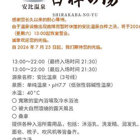
感谢您长久以来的耐心等待。
由于温泉设施出现故障而暂时休馆的安比温泉白桦之汤，将于2026
（星期六）13:00起恢复营业。
诚挚欢迎您的光临。
自 2026 年 7 月 25 日起，我们期待您的光临。
13:00～22:00（最终入场时间 21:30）
13:00〜22:00（最后入场时间 21:30）
源泉名称：安比温泉（3号线）
泉质：单纯温泉・pH7.7（低张性弱碱性温泉）
水温：40°C
〇 寬敞的室內浴場及冷水浴池
〇 被大自然環繞的露天風呂
〇 桑拿
提供各种入浴所需用品，包括：沐浴乳、洗发精、润发乳
面皂、梳子、吹风机等皆备齐。
白桦之汤