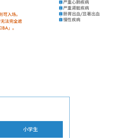
严重心肺疾病
严重肾脏疾病
肠胃出血/显著出血
则可入场。
慢性疾病
若无法完全遮
IBA」。
小学生