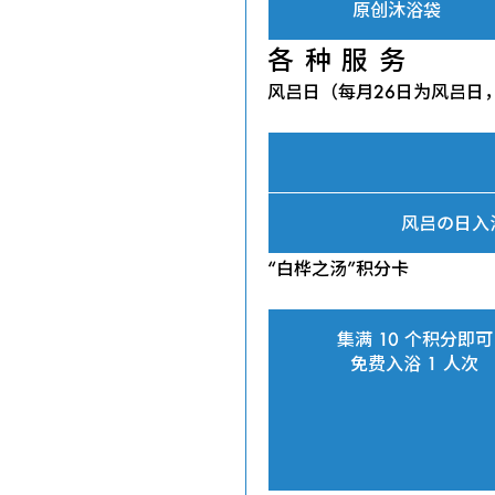
原创沐浴袋
各种服务
风吕日（每月26日为风吕日
风吕の日入
“白桦之汤”积分卡
集满 10 个积分即可
免费入浴 1 人次