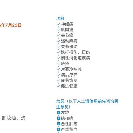
功效
神经痛
年7月25日
肌肉痛
关节痛
运动麻痹
关节僵硬
跌打损伤、扭伤
慢性消化道疾病
痔疮
对寒冷敏感
病后疗养
疲劳恢复
促进健康
禁忌（以下人士请使用前先咨询医
生意见）
发烧
、卸妆油、洗
结核病
恶性肿瘤
严重贫血