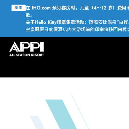
在 IHG.com 预订客房时，儿童（4～12 岁）
提示
数。
关于Hello Kitty印章集章活动：
随着安比温泉“白桦
空皇冠假日度假酒店内大浴场前的印章将移回白桦之汤