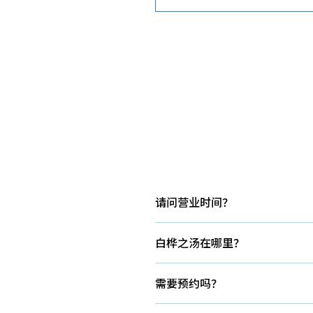
请问营业时间？
13:00〜22:00（最后入场时间 2
白桦之汤在哪里？
您可以从安比高原全日空皇冠假
需要预约吗？
无需预约。