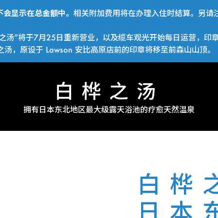
费用不会显示在总金额中。
相关附加费用将在办理入住时结算。另请注
之汤”将于7月25日重新营业，以及缆车观光开始每日运营，印
，原设于 Lawson 安比高原店前的印章将移至前森山山顶。
白桦之汤
拥有日本东北地区最大级露天浴池的疗愈天然温泉
白桦
日本