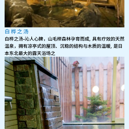
白桦之汤
白桦之汤--沁人心脾，山毛榉森林孕育而成, 具有疗效的天然
温泉，拥有凉亭式的屋顶、沉稳的结构与木质的温暖, 是日
本东北最大的露天浴场之