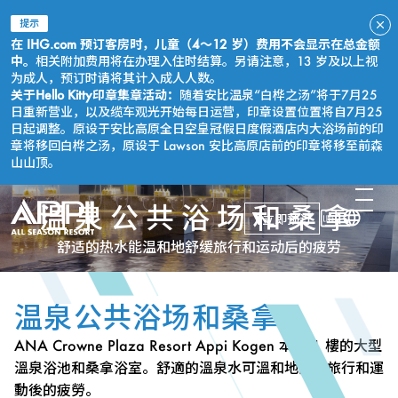
提示
在 IHG.com 预订客房时，儿童（4～12 岁）费用不会显示在总金额
中。
相关附加费用将在办理入住时结算。另请注意，13 岁及以上视
为成人，预订时请将其计入成人人数。
关于Hello Kitty印章集章活动：
随着安比温泉“白桦之汤”将于7月25
日重新营业，以及缆车观光开始每日运营，印章设置位置将自7月25
日起调整。原设于安比高原全日空皇冠假日度假酒店内大浴场前的印
章将移回白桦之汤，原设于 Lawson 安比高原店前的印章将移至前森
山山顶。
温泉公共浴场和桑拿
立即预订
舒适的热水能温和地舒缓旅行和运动后的疲劳
温泉公共浴场和桑拿
ANA Crowne Plaza Resort Appi Kogen 本館 1 樓的大型
溫泉浴池和桑拿浴室。舒適的溫泉水可溫和地舒緩旅行和運
動後的疲勞。