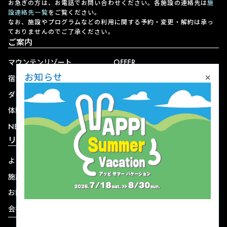
お急ぎの方は、お電話でお問い合わせください。各施設の連絡先は
施
設連絡先一覧
をご覧ください。
なお、施設やプログラムなどの利用に関する予約・変更・解約は承っ
ておりませんのでご了承ください。
ご案内
マウンテンリゾート
OFFER
×
お知らせ
宿泊
アクセス
ダイニング
宅配
体験
ショップ
NEWS
リゾート情報
よくある質問
関連施設
施設連絡先一覧
資料ダウンロード
お問い合わせ
個人情報保護方針
会社概要
宿泊約款