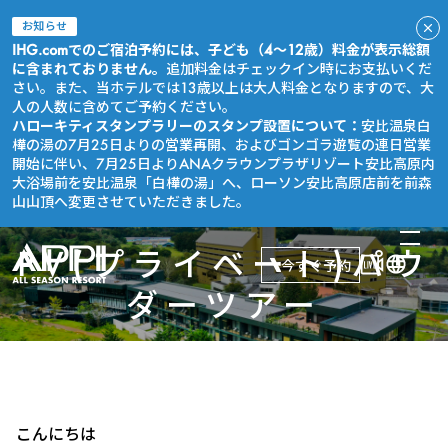
お知らせ
IHG.comでのご宿泊予約には、子ども（4～12歳）料金が表示総額
に含まれておりません。
追加料金はチェックイン時にお支払いくだ
さい。また、当ホテルでは13歳以上は大人料金となりますので、大
人の人数に含めてご予約ください。
ハローキティスタンプラリーのスタンプ設置について：
安比温泉白
樺の湯の7月25日よりの営業再開、およびゴンゴラ遊覧の連日営業
開始に伴い、7月25日よりANAクラウンプラザリゾート安比高原内
大浴場前を安比温泉「白樺の湯」へ、ローソン安比高原店前を前森
山山頂へ変更させていただきました。
PV(プライベート)パウ
今すぐ予約
ダーツアー
こんにちは