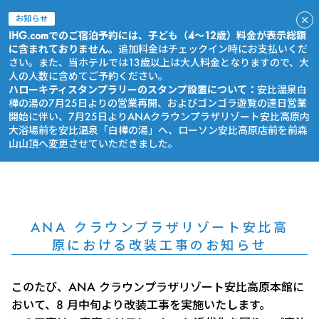
お知らせ
IHG.comでのご宿泊予約には、子ども（4～12歳）料金が表示総額
に含まれておりません。
追加料金はチェックイン時にお支払いくだ
さい。また、当ホテルでは13歳以上は大人料金となりますので、大
人の人数に含めてご予約ください。
ハローキティスタンプラリーのスタンプ設置について：
安比温泉白
樺の湯の7月25日よりの営業再開、およびゴンゴラ遊覧の連日営業
開始に伴い、7月25日よりANAクラウンプラザリゾート安比高原内
大浴場前を安比温泉「白樺の湯」へ、ローソン安比高原店前を前森
山山頂へ変更させていただきました。
今すぐ予約
ANA クラウンプラザリゾート安比高
原における改装工事のお知らせ
このたび、ANA クラウンプラザリゾート安比高原本館に
おいて、8 月中旬より改装工事を実施いたします。