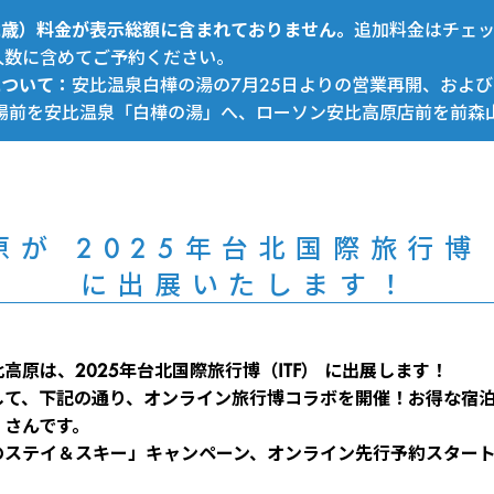
～12歳）料金が表示総額に含まれておりません。
追加料金はチェ
人数に含めてご予約ください。
について：
安比温泉白樺の湯の7月25日よりの営業再開、および
場前を安比温泉「白樺の湯」へ、ローソン安比高原店前を前森
原が 2025年台北国際旅行博（
に出展いたします！
高原は、2025年台北国際旅行博（ITF） に出展します！
して、下記の通り、オンライン旅行博コラボを開催！お得な宿
くさんです。
のステイ＆スキー」キャンペーン、オンライン先行予約スター