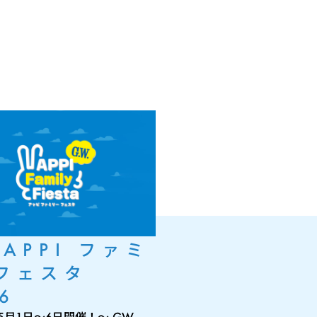
 APPI ファミ
フェスタ
6
年5月1日～6日開催！～ GW