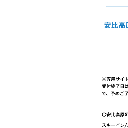
安比高
※専用サイ
受付終了日
で、予めご
〇安比高原ST
スキーイン