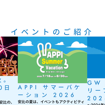
イベントのご紹介
火。
GW
APPI サマーバケ
0日
リー
ーション 2026
202
安比の夏は、イベントもアクティビティ
 安比の、
～2026