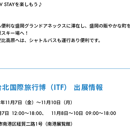
W STAYを楽しもう♪
も便利な盛岡グランドアネックスに滞在し、盛岡の賑やかな町
原スキー場へ！
安比高原へは、シャトルバスも運行あり便利です。
 台北国際旅行博（ITF） 出展情報
5年11月7日（金）〜11月10日（月）
日 12:00〜18:00、 11月8日〜10日 09:00〜18:00
市南港区経貿二路1号（南港展覧館）