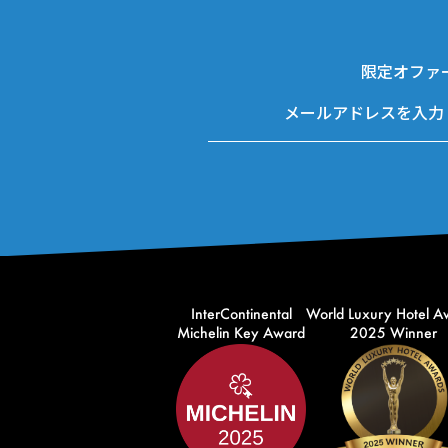
限定オファ
InterContinental
World Luxury Hotel A
Michelin Key Award
2025 Winner