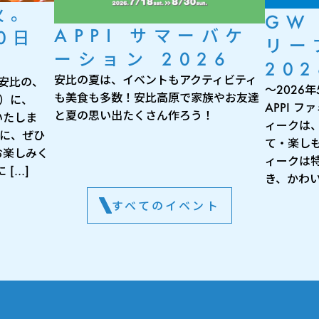
火。
GW
APPI サマーバケ
0日
リー
ーション 2026
202
安比の夏は、イベントもアクティビティ
 安比の、
～2026
も美食も多数！安比高原で家族やお友達
月）に、
APPI 
と夏の思い出たくさん作ろう！
いたしま
ィークは
出に、ぜひ
て・楽し
お楽しみく
ィークは
[…]
き、かわい
すべてのイベント