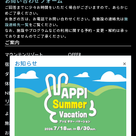
お問い合わせフォーム
ご回答までに少々お時間をいただく場合がございますので、あらかじ
めご了承ください。
お急ぎの方は、お電話でお問い合わせください。各施設の連絡先は
施
設連絡先一覧
をご覧ください。
なお、施設やプログラムなどの利用に関する予約・変更・解約は承っ
ておりませんのでご了承ください。
ご案内
マウンテンリゾート
OFFER
×
お知らせ
宿泊
アクセス
ダイニング
宅配
体験
ショップ
NEWS
リゾート情報
よくある質問
関連施設
施設連絡先一覧
資料ダウンロード
お問い合わせ
個人情報保護方針