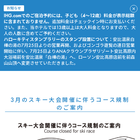
お知らせ
IHG.comでのご宿泊予約には、子ども（4～12歳）料金が表示総額
に含まれておりません。
追加料金はチェックイン時にお支払いくだ
さい。また、当ホテルでは13歳以上は大人料金となりますので、大
人の人数に含めてご予約ください。
ハローキティスタンプラリーのスタンプ設置について：
安比温泉白
樺の湯の7月25日よりの営業再開、およびゴンゴラ遊覧の連日営業
開始に伴い、7月25日よりANAクラウンプラザリゾート安比高原内
大浴場前を安比温泉「白樺の湯」へ、ローソン安比高原店前を前森
山山頂へ変更させていただきました。
今すぐ予約
3月のスキー大会開催に伴うコース規制
のご案内