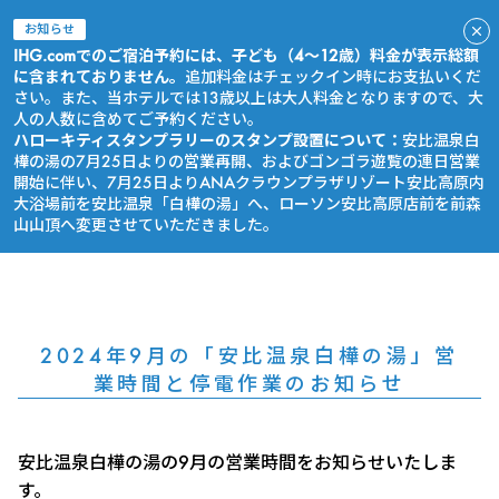
お知らせ
IHG.comでのご宿泊予約には、子ども（4～12歳）料金が表示総額
に含まれておりません。
追加料金はチェックイン時にお支払いくだ
さい。また、当ホテルでは13歳以上は大人料金となりますので、大
人の人数に含めてご予約ください。
ハローキティスタンプラリーのスタンプ設置について：
安比温泉白
樺の湯の7月25日よりの営業再開、およびゴンゴラ遊覧の連日営業
開始に伴い、7月25日よりANAクラウンプラザリゾート安比高原内
大浴場前を安比温泉「白樺の湯」へ、ローソン安比高原店前を前森
山山頂へ変更させていただきました。
今すぐ予約
2024年9月の「安比温泉白樺の湯」営
業時間と停電作業のお知らせ
安比温泉白樺の湯の9月の営業時間をお知らせいたしま
す。