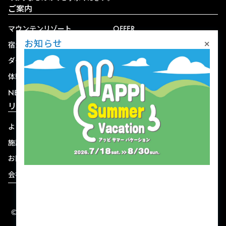
ご案内
マウンテンリゾート
OFFER
×
お知らせ
宿泊
アクセス
ダイニング
宅配
体験
ショップ
NEWS
リゾート情報
よくある質問
関連施設
施設連絡先一覧
資料ダウンロード
お問い合わせ
個人情報保護方針
会社概要
宿泊約款
© 2004-2026 株式会社岩手ホテルアンドリゾート.
ALL RIGHTS RESERVED.