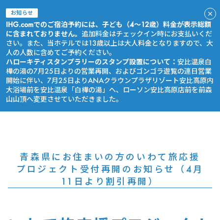
お知らせ
IHG.comでのご宿泊予約には、子ども（4～12歳）料金が表示総額
に含まれておりません。
追加料金はチェックイン時にお支払いくだ
さい。また、当ホテルでは13歳以上は大人料金となりますので、大
人の人数に含めてご予約ください。
ハローキティスタンプラリーのスタンプ設置について：
安比温泉白
樺の湯の7月25日よりの営業再開、およびゴンゴラ遊覧の連日営業
開始に伴い、7月25日よりANAクラウンプラザリゾート安比高原内
大浴場前を安比温泉「白樺の湯」へ、ローソン安比高原店前を前森
山山頂へ変更させていただきました。
今すぐ予約
青森県にお住まいの方のいわて旅応援
プロジェクト受付再開のお知らせ（4月
11日より割引再開）