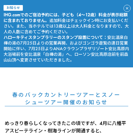
お知らせ
IHG.comでのご宿泊予約には、子ども（4～12歳）料金が表示総額
に含まれておりません。
追加料金はチェックイン時にお支払いくだ
さい。また、当ホテルでは13歳以上は大人料金となりますので、大
人の人数に含めてご予約ください。
ハローキティスタンプラリーのスタンプ設置について：
安比温泉白
樺の湯の7月25日よりの営業再開、およびゴンゴラ遊覧の連日営業
開始に伴い、7月25日よりANAクラウンプラザリゾート安比高原内
大浴場前を安比温泉「白樺の湯」へ、ローソン安比高原店前を前森
山山頂へ変更させていただきました。
今すぐ予約
春のバックカントリーツアーとスノー
シューツアー開催のお知らせ
めっきり春らしくなってきたこの頃ですが、4月に八幡平
アスピーテライン・樹海ラインが開通すると、