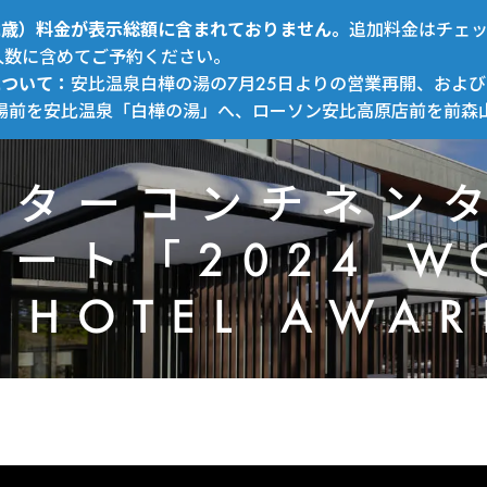
～12歳）料金が表示総額に含まれておりません。
追加料金はチェ
人数に含めてご予約ください。
について：
安比温泉白樺の湯の7月25日よりの営業再開、および
場前を安比温泉「白樺の湯」へ、ローソン安比高原店前を前森
ンターコンチネン
ート「2024 W
Y HOTEL AWA