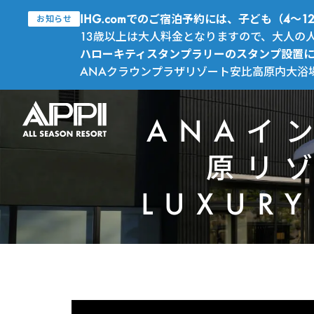
IHG.comでのご宿泊予約には、子ども（4
お知らせ
13歳以上は大人料金となりますので、大人の
ハローキティスタンプラリーのスタンプ設置
ANAクラウンプラザリゾート安比高原内大浴
ANAイ
原リゾ
LUXUR