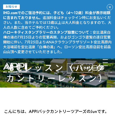
お知らせ
IHG.comでのご宿泊予約には、子ども（4～12歳）料金が表示総額
に含まれておりません。
追加料金はチェックイン時にお支払いくだ
さい。また、当ホテルでは13歳以上は大人料金となりますので、大
人の人数に含めてご予約ください。
ハローキティスタンプラリーのスタンプ設置について：
安比温泉白
樺の湯の7月25日よりの営業再開、およびゴンゴラ遊覧の連日営業
開始に伴い、7月25日よりANAクラウンプラザリゾート安比高原内
大浴場前を安比温泉「白樺の湯」へ、ローソン安比高原店前を前森
山山頂へ変更させていただきました。
BCレッスン（バック
今すぐ予約
カントリーレッスン）
こんにちは、APPIバックカントリーツアーズのJunです。