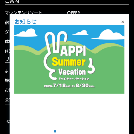
ご案内
マウンテンリゾート
OFFER
×
お知らせ
宿泊
アクセス
ダイニング
宅配
体験
ショップ
NEWS
リゾート情報
よくある質問
関連施設
施設連絡先一覧
資料ダウンロード
お問い合わせ
個人情報保護方針
会社概要
宿泊約款
© 2004-2026 株式会社岩手ホテルアンドリゾート.
ALL RIGHTS RESERVED.