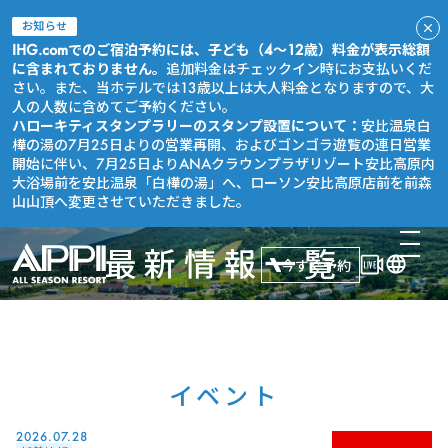
お知らせ
IHG.comでのご宿泊予約には、子ども（4～12歳）料金が表示総額
に含まれておりません。
追加料金はチェックイン時にお支払いくだ
さい。また、当ホテルでは13歳以上は大人料金となりますので、大
人の人数に含めてご予約ください。
ハローキティスタンプラリーのスタンプ設置について：
安比温泉白
樺の湯の7月25日よりの営業再開、およびゴンゴラ遊覧の連日営業
開始に伴い、7月25日よりANAクラウンプラザリゾート安比高原内
大浴場前を安比温泉「白樺の湯」へ、ローソン安比高原店前を前森
山山頂へ変更させていただきました。
最新情報一覧
今すぐ予約
イベント
2026.07.28