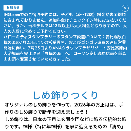
お知らせ
IHG.comでのご宿泊予約には、子ども（4～12歳）料金が表示総額
に含まれておりません。
追加料金はチェックイン時にお支払いくだ
さい。また、当ホテルでは13歳以上は大人料金となりますので、大
人の人数に含めてご予約ください。
ハローキティスタンプラリーのスタンプ設置について：
安比温泉白
樺の湯の7月25日よりの営業再開、およびゴンゴラ遊覧の連日営業
開始に伴い、7月25日よりANAクラウンプラザリゾート安比高原内
大浴場前を安比温泉「白樺の湯」へ、ローソン安比高原店前を前森
山山頂へ変更させていただきました。
今すぐ予約
しめ飾りつくり
オリジナルのしめ飾りを作って、2026年のお正月は、手
作りのしめ飾りで新年を迎えましょう！
しめ飾りは、日本の正月に玄関や門などに飾る伝統的な飾
りです。神様（特に年神様）を家に迎えるための「清め」