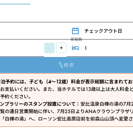
チェックアウト日
部屋数
-
+
検索
のご宿泊予約には、子ども（4～12歳）料金が表示総額に含まれて
お支払いください。また、当ホテルでは13歳以上は大人料金
予約ください。
ンプラリーのスタンプ設置について：
安比温泉白樺の湯の7月
覧の連日営業開始に伴い、7月25日よりANAクラウンプラザ
「白樺の湯」へ、ローソン安比高原店前を前森山山頂へ変更さ