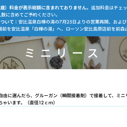
～12歳）料金が表示総額に含まれておりません。
追加料金はチェ
人数に含めてご予約ください。
について：
安比温泉白樺の湯の7月25日よりの営業再開、および
場前を安比温泉「白樺の湯」へ、ローソン安比高原店前を前森
ミニリース
ミ
自由に選んだら、グルーガン（瞬間接着剤）で接着して、ミニ
ちゃいます。（直径12ｃｍ）
ニ