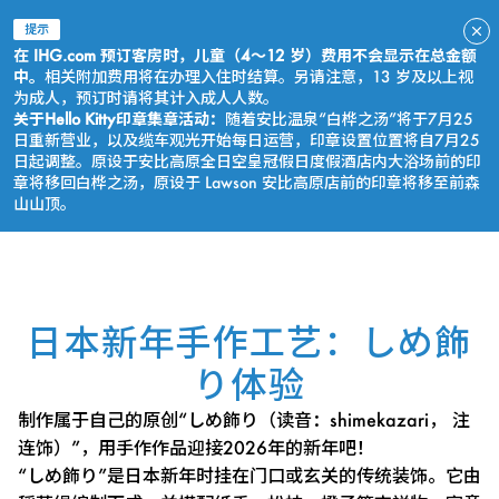
提示
在 IHG.com 预订客房时，儿童（4～12 岁）费用不会显示在总金额
中。
相关附加费用将在办理入住时结算。另请注意，13 岁及以上视
为成人，预订时请将其计入成人人数。
关于Hello Kitty印章集章活动：
随着安比温泉“白桦之汤”将于7月25
日重新营业，以及缆车观光开始每日运营，印章设置位置将自7月25
日起调整。原设于安比高原全日空皇冠假日度假酒店内大浴场前的印
章将移回白桦之汤，原设于 Lawson 安比高原店前的印章将移至前森
山山顶。
立即预订
日本新年手作工艺：しめ飾
り体验
制作属于自己的原创“しめ飾り（读音：shimekazari， 注
连饰）”，用手作作品迎接2026年的新年吧！
“しめ飾り”是日本新年时挂在门口或玄关的传统装饰。它由