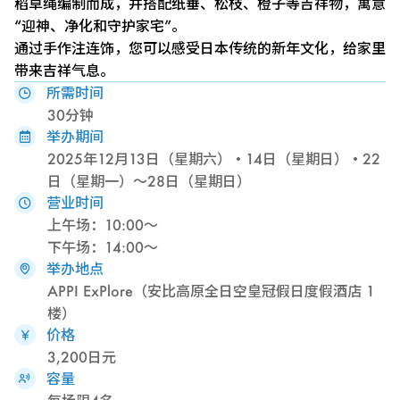
稻草绳编制而成，并搭配纸垂、松枝、橙子等吉祥物，寓意
“迎神、净化和守护家宅”。
通过手作注连饰，您可以感受日本传统的新年文化，给家里
带来吉祥气息。
所需时间
30分钟
举办期间
2025年12月13日（星期六）・14日（星期日）・22
日（星期一）～28日（星期日）
营业时间
上午场：10:00～
下午场：14:00～
举办地点
APPI ExPlore（安比高原全日空皇冠假日度假酒店 1
楼）
价格
3,200日元
容量