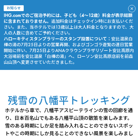
お知らせ
IHG.comでのご宿泊予約には、子ども（4～12歳）料金が表示総額
に含まれておりません。
追加料金はチェックイン時にお支払いくだ
さい。また、当ホテルでは13歳以上は大人料金となりますので、大
人の人数に含めてご予約ください。
ハローキティスタンプラリーのスタンプ設置について：
安比温泉白
樺の湯の7月25日よりの営業再開、およびゴンゴラ遊覧の連日営業
開始に伴い、7月25日よりANAクラウンプラザリゾート安比高原内
大浴場前を安比温泉「白樺の湯」へ、ローソン安比高原店前を前森
山山頂へ変更させていただきました。
今すぐ予約
残雪の八幡平トレッキング
ホテルから車で、八幡平アスピーテラインの雪の回廊を通
り、日本百名山でもある八幡平山頂の散策を楽しみます。
雪のある時期にしか足を踏み入れることのできないスポッ
トやこの時期にしか見ることのできない風景を楽しみまし