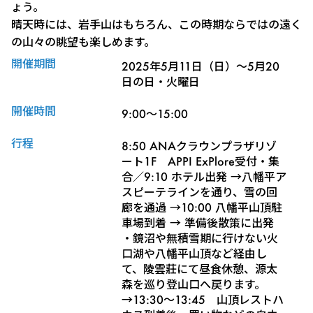
ょう。
晴天時には、岩手山はもちろん、この時期ならではの遠く
の山々の眺望も楽しめます。
開催期間
2025年5月11日（日）～5月20
日の日・火曜日
開催時間
9:00～15:00
行程
8:50 ANAクラウンプラザリゾ
ート1F APPI ExPlore受付・集
合／9:10 ホテル出発 →八幡平ア
スピーテラインを通り、雪の回
廊を通過 →10:00 八幡平山頂駐
車場到着 → 準備後散策に出発
・鏡沼や無積雪期に行けない火
口湖や八幡平山頂など経由し
て、陵雲莊にて昼食休憩、源太
森を巡り登山口へ戻ります。
→13:30～13:45 山頂レストハ