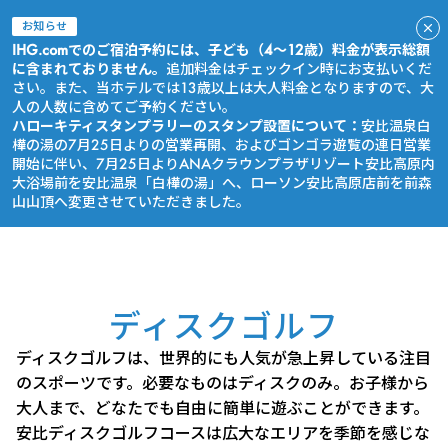
お知らせ
IHG.comでのご宿泊予約には、子ども（4～12歳）料金が表示総額
に含まれておりません。
追加料金はチェックイン時にお支払いくだ
さい。また、当ホテルでは13歳以上は大人料金となりますので、大
人の人数に含めてご予約ください。
ハローキティスタンプラリーのスタンプ設置について：
安比温泉白
樺の湯の7月25日よりの営業再開、およびゴンゴラ遊覧の連日営業
開始に伴い、7月25日よりANAクラウンプラザリゾート安比高原内
大浴場前を安比温泉「白樺の湯」へ、ローソン安比高原店前を前森
山山頂へ変更させていただきました。
今すぐ予約
ディスクゴルフ
ディスクゴルフは、世界的にも人気が急上昇している注目
のスポーツです。必要なものはディスクのみ。お子様から
大人まで、どなたでも自由に簡単に遊ぶことができます。
安比ディスクゴルフコースは広大なエリアを季節を感じな