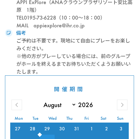
APPI ExPlore（ANAクラウンプラザリゾート安比高
原 1階）
TEL0195-73-6228（10：00～18：00）
MAIL appiexplore@ihr.co.jp
備考
ご予約は不要です。現地にて自由にプレーをお楽し
みください。
※他の方がプレーしている場合には、前のグループ
がホールを終えるまでお待ちいただくようお願いい
たします。
開催期間
Mon
Tue
Wed
Thu
Fri
Sat
Sun
27
28
29
30
31
1
2
3