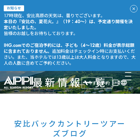
お知らせ
17時現在、安比高原の天気は、曇りでございます。
本日の『安比の、夏花火。』（19：40～）は、予定通り開催を決
定いたしました。
皆様のお越しをお待ちしております。
IHG.comでのご宿泊予約には、子ども（4～12歳）料金が表示総額
に含まれておりません。
追加料金はチェックイン時にお支払いくだ
さい。また、当ホテルでは13歳以上は大人料金となりますので、大
人の人数に含めてご予約ください。
最新情報一覧
今すぐ予約
安比バックカントリーツアー
ズブログ