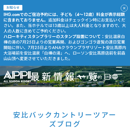
お知らせ
IHG.comでのご宿泊予約には、子ども（4～12歳）料金が表示総額
に含まれておりません。
追加料金はチェックイン時にお支払いくだ
さい。また、当ホテルでは13歳以上は大人料金となりますので、大
人の人数に含めてご予約ください。
ハローキティスタンプラリーのスタンプ設置について：
安比温泉白
樺の湯の7月25日よりの営業再開、およびゴンゴラ遊覧の連日営業
開始に伴い、7月25日よりANAクラウンプラザリゾート安比高原内
大浴場前を安比温泉「白樺の湯」へ、ローソン安比高原店前を前森
山山頂へ変更させていただきました。
最新情報一覧
今すぐ予約
安比バックカントリーツアー
ズブログ