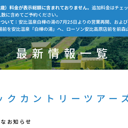
～12歳）料金が表示総額に含まれておりません。
追加料金はチェ
人数に含めてご予約ください。
について：
安比温泉白樺の湯の7月25日よりの営業再開、および
場前を安比温泉「白樺の湯」へ、ローソン安比高原店前を前森
最新情報一覧
ックカントリーツアー
得なお知らせ