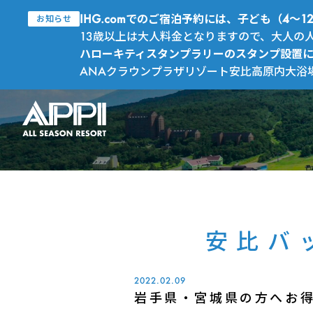
IHG.comでのご宿泊予約には、子ども（4
お知らせ
13歳以上は大人料金となりますので、大人の
ハローキティスタンプラリーのスタンプ設置
ANAクラウンプラザリゾート安比高原内大浴
安比バ
2022.02.09
岩手県・宮城県の方へお