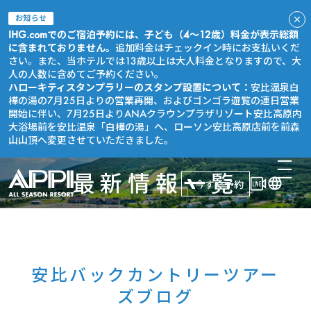
お知らせ
IHG.comでのご宿泊予約には、子ども（4～12歳）料金が表示総額
に含まれておりません。
追加料金はチェックイン時にお支払いくだ
さい。また、当ホテルでは13歳以上は大人料金となりますので、大
人の人数に含めてご予約ください。
ハローキティスタンプラリーのスタンプ設置について：
安比温泉白
樺の湯の7月25日よりの営業再開、およびゴンゴラ遊覧の連日営業
開始に伴い、7月25日よりANAクラウンプラザリゾート安比高原内
大浴場前を安比温泉「白樺の湯」へ、ローソン安比高原店前を前森
山山頂へ変更させていただきました。
最新情報一覧
今すぐ予約
安比バックカントリーツアー
ズブログ