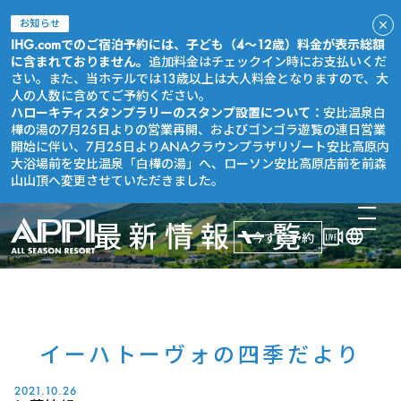
お知らせ
IHG.comでのご宿泊予約には、子ども（4～12歳）料金が表示総額
に含まれておりません。
追加料金はチェックイン時にお支払いくだ
さい。また、当ホテルでは13歳以上は大人料金となりますので、大
人の人数に含めてご予約ください。
ハローキティスタンプラリーのスタンプ設置について：
安比温泉白
樺の湯の7月25日よりの営業再開、およびゴンゴラ遊覧の連日営業
開始に伴い、7月25日よりANAクラウンプラザリゾート安比高原内
大浴場前を安比温泉「白樺の湯」へ、ローソン安比高原店前を前森
山山頂へ変更させていただきました。
最新情報一覧
今すぐ予約
イーハトーヴォの四季だより
2021.10.26