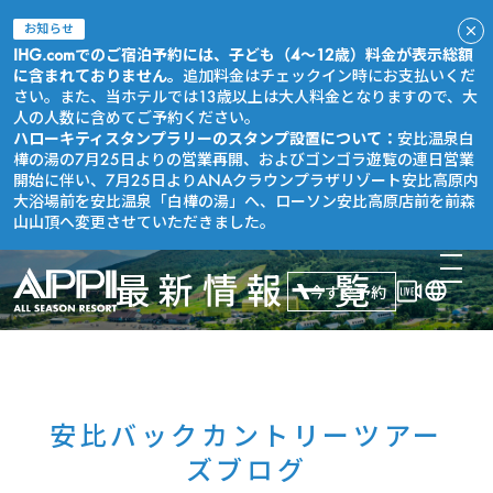
お知らせ
IHG.comでのご宿泊予約には、子ども（4～12歳）料金が表示総額
に含まれておりません。
追加料金はチェックイン時にお支払いくだ
さい。また、当ホテルでは13歳以上は大人料金となりますので、大
人の人数に含めてご予約ください。
ハローキティスタンプラリーのスタンプ設置について：
安比温泉白
樺の湯の7月25日よりの営業再開、およびゴンゴラ遊覧の連日営業
開始に伴い、7月25日よりANAクラウンプラザリゾート安比高原内
大浴場前を安比温泉「白樺の湯」へ、ローソン安比高原店前を前森
山山頂へ変更させていただきました。
最新情報一覧
今すぐ予約
安比バックカントリーツアー
ズブログ