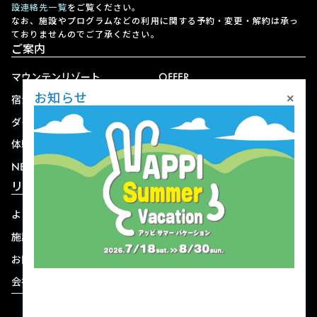
設連絡先一覧
をご覧ください。
なお、施設やプログラムなどの利用に関する予約・変更・解約は承っ
ておりませんのでご了承ください。
ご案内
マウンテンリゾート
OFFER
×
お知らせ
宿泊
アクセス
ダイニング
宅配
体験
ショップ
NEWS
リゾート情報
よくある質問
関連施設
施設連絡先一覧
資料ダウンロード
お問い合わせ
個人情報保護方針
会社概要
宿泊約款