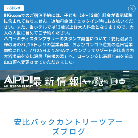
お知らせ
IHG.comでのご宿泊予約には、子ども（4～12歳）料金が表示総額
に含まれておりません。
追加料金はチェックイン時にお支払いくだ
さい。また、当ホテルでは13歳以上は大人料金となりますので、大
人の人数に含めてご予約ください。
ハローキティスタンプラリーのスタンプ設置について：
安比温泉白
樺の湯の7月25日よりの営業再開、およびゴンゴラ遊覧の連日営業
開始に伴い、7月25日よりANAクラウンプラザリゾート安比高原内
大浴場前を安比温泉「白樺の湯」へ、ローソン安比高原店前を前森
山山頂へ変更させていただきました。
最新情報一覧
今すぐ予約
安比バックカントリーツアー
ズブログ