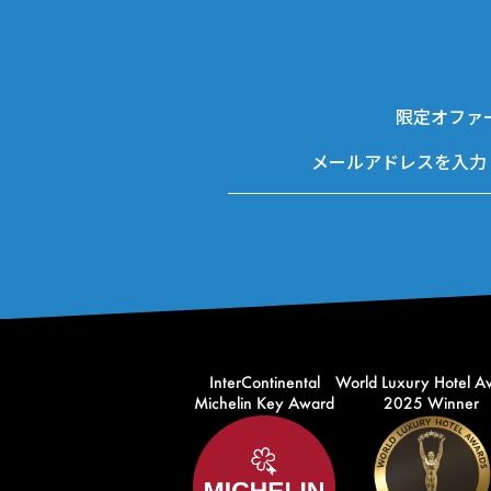
限定オファ
InterContinental
World Luxury Hotel A
Michelin Key Award
2025 Winner