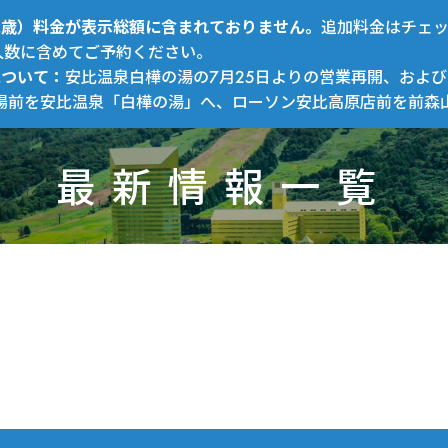
～12歳）料金が表示総額に含まれておりません。
追加料金はチェ
人数に含めてご予約ください。
について：
安比温泉白樺の湯の7月25日よりの営業再開、および
場前を安比温泉「白樺の湯」へ、ローソン安比高原店前を前森
最新情報一覧