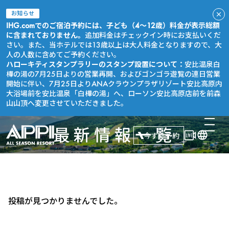
お知らせ
IHG.comでのご宿泊予約には、子ども（4～12歳）料金が表示総額
に含まれておりません。
追加料金はチェックイン時にお支払いくだ
さい。また、当ホテルでは13歳以上は大人料金となりますので、大
人の人数に含めてご予約ください。
ハローキティスタンプラリーのスタンプ設置について：
安比温泉白
樺の湯の7月25日よりの営業再開、およびゴンゴラ遊覧の連日営業
開始に伴い、7月25日よりANAクラウンプラザリゾート安比高原内
大浴場前を安比温泉「白樺の湯」へ、ローソン安比高原店前を前森
山山頂へ変更させていただきました。
最新情報一覧
今すぐ予約
投稿が見つかりませんでした。