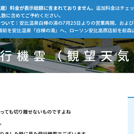
～12歳）料金が表示総額に含まれておりません。
追加料金はチェ
人数に含めてご予約ください。
について：
安比温泉白樺の湯の7月25日よりの営業再開、および
場前を安比温泉「白樺の湯」へ、ローソン安比高原店前を前森
行機雲（観望天気
っても切り離せないものですよね
。
りました時に見た飛行機雲でございます。