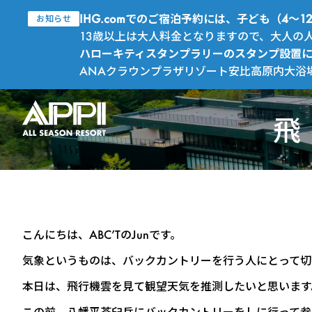
IHG.comでのご宿泊予約には、子ども（4
お知らせ
13歳以上は大人料金となりますので、大人の
ハローキティスタンプラリーのスタンプ設置
ANAクラウンプラザリゾート安比高原内大浴
飛
こんにちは、ABC’TのJunです。
気象というものは、バックカントリーを行う人にとって切
本日は、飛行機雲を見て観望天気を推測したいと思います
この前、八幡平茶臼岳にバックカントリーをしに行って参