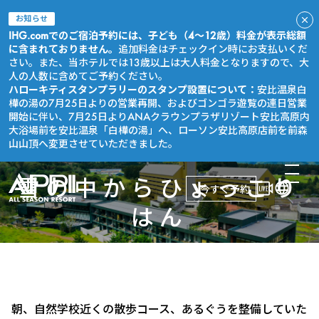
お知らせ
IHG.comでのご宿泊予約には、子ども（4～12歳）料金が表示総額
に含まれておりません。
追加料金はチェックイン時にお支払いくだ
さい。また、当ホテルでは13歳以上は大人料金となりますので、大
人の人数に含めてご予約ください。
ハローキティスタンプラリーのスタンプ設置について：
安比温泉白
樺の湯の7月25日よりの営業再開、およびゴンゴラ遊覧の連日営業
開始に伴い、7月25日よりANAクラウンプラザリゾート安比高原内
大浴場前を安比温泉「白樺の湯」へ、ローソン安比高原店前を前森
山山頂へ変更させていただきました。
雪の中からひょっこり
今すぐ予約
はん
朝、自然学校近くの散歩コース、あるぐうを整備していた