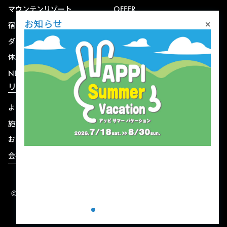
マウンテンリゾート
OFFER
×
お知らせ
宿泊
アクセス
ダイニング
宅配
体験
ショップ
NEWS
リゾート情報
よくある質問
関連施設
施設連絡先一覧
資料ダウンロード
お問い合わせ
個人情報保護方針
会社概要
宿泊約款
© 2004-2026 株式会社岩手ホテルアンドリゾート.
ALL RIGHTS RESERVED.