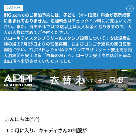
お知らせ
IHG.comでのご宿泊予約には、子ども（4～12歳）料金が表示総額
に含まれておりません。
追加料金はチェックイン時にお支払いくだ
さい。また、当ホテルでは13歳以上は大人料金となりますので、大
人の人数に含めてご予約ください。
ハローキティスタンプラリーのスタンプ設置について：
安比温泉白
樺の湯の7月25日よりの営業再開、およびゴンゴラ遊覧の連日営業
開始に伴い、7月25日よりANAクラウンプラザリゾート安比高原内
大浴場前を安比温泉「白樺の湯」へ、ローソン安比高原店前を前森
山山頂へ変更させていただきました。
衣替え
今すぐ予約
こんにちは(^.^)
１０月に入り、キャディさんの制服が